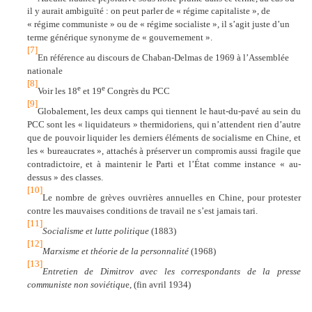
il y aurait ambiguïté : on peut parler de « régime capitaliste », de
« régime communiste » ou de « régime socialiste », il s’agit juste d’un
terme générique synonyme de « gouvernement ».
[7]
En référence au discours de Chaban-Delmas de 1969 à l’Assemblée
nationale
[8]
e
e
Voir les 18
et 19
Congrès du PCC
[9]
Globalement, les deux camps qui tiennent le haut-du-pavé au sein du
PCC sont les « liquidateurs » thermidoriens, qui n’attendent rien d’autre
que de pouvoir liquider les derniers éléments de socialisme en Chine, et
les « bureaucrates », attachés à préserver un compromis aussi fragile que
contradictoire, et à maintenir le Parti et l’État comme instance « au-
dessus » des classes.
[10]
Le nombre de grèves ouvrières annuelles en Chine, pour protester
contre les mauvaises conditions de travail ne s’est jamais tari.
[11]
Socialisme et lutte politique
(1883)
[12]
Marxisme et théorie de la personnalité
(1968)
[13]
Entretien de Dimitrov avec les correspondants de la presse
communiste non soviétiqu
e, (fin avril 1934)