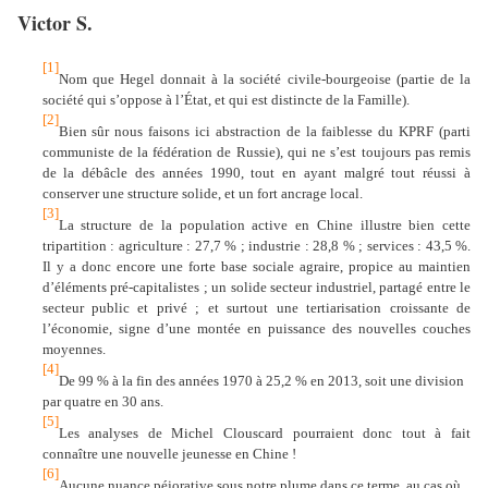
Victor S.
[1]
Nom que Hegel donnait à la société civile-bourgeoise (partie de la
société qui s’oppose à l’État, et qui est distincte de la Famille).
[2]
Bien sûr nous faisons ici abstraction de la faiblesse du KPRF (parti
communiste de la fédération de Russie), qui ne s’est toujours pas remis
de la débâcle des années 1990, tout en ayant malgré tout réussi à
conserver une structure solide, et un fort ancrage local.
[3]
La structure de la population active en Chine illustre bien cette
tripartition : agriculture : 27,7 % ; industrie : 28,8 % ; services : 43,5 %.
Il y a donc encore une forte base sociale agraire, propice au maintien
d’éléments pré-capitalistes ; un solide secteur industriel, partagé entre le
secteur public et privé ; et surtout une tertiarisation croissante de
l’économie, signe d’une montée en puissance des nouvelles couches
moyennes.
[4]
De 99 % à la fin des années 1970 à 25,2 % en 2013, soit une division
par quatre en 30 ans.
[5]
Les analyses de Michel Clouscard pourraient donc tout à fait
connaître une nouvelle jeunesse en Chine !
[6]
Aucune nuance péjorative sous notre plume dans ce terme, au cas où