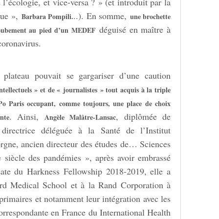
l’écologie, et vice-versa ? » (et introduit par la
que »,
..). En somme,
Barbara Pompili.
une brochette
déguisé en maître à
’adoubement au pied d’un MEDEF
coronavirus.
plateau pouvait se gargariser d’une caution
ntellectuels » et de « journalistes » tout acquis à la triple
 Paris occupant, comme toujours, une place de choix
. Ainsi,
, diplômée de
nte
Angèle Malâtre-Lansac
irectrice déléguée à la Santé de l’Institut
rgne, ancien directeur des études de… Sciences
Le siècle des pandémies », après avoir embrassé
uréate du Harkness Fellowship 2018-2019, elle a
ard Medical School et à la Rand Corporation à
 primaires et notamment leur intégration avec les
orrespondante en France du International Health