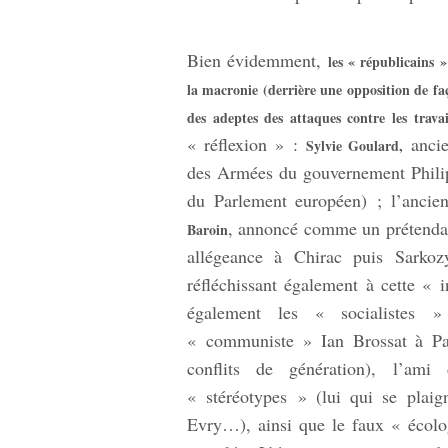
Bien évidemment,
les « républicains 
la macronie (derrière une opposition de f
des adeptes des attaques contre les travai
« réflexion » :
ancie
Sylvie Goulard,
des Armées du gouvernement Philipp
du Parlement européen) ; l’ancie
, annoncé comme un prétendant
Baroin
allégeance à Chirac puis Sarko
réfléchissant également à cette « 
également les « socialistes
« communiste » Ian Brossat à Pa
conflits de génération), l’am
« stéréotypes » (lui qui se plaig
Evry…), ainsi que le faux « écol