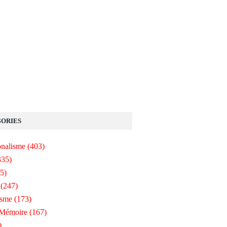
ORIES
onalisme
(403)
335)
5)
(247)
isme
(173)
-Mémoire
(167)
)