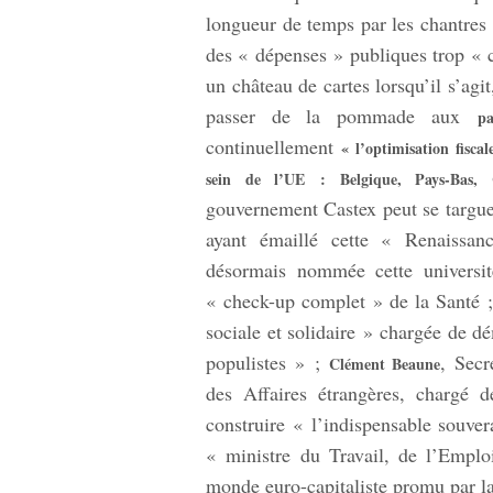
longueur de temps par les chantre
des « dépenses » publiques trop «
un château de cartes lorsqu’il s’agit
passer de la pommade aux
pa
continuellement
« l’optimisation fiscal
sein de l’UE : Belgique, Pays-Bas, C
gouvernement Castex peut se targuer
ayant émaillé cette « Renaissa
désormais nommée cette universit
« check-up complet » de la Santé 
sociale et solidaire » chargée de d
populistes » ;
, Secr
Clément Beaune
des Affaires étrangères, chargé 
construire « l’indispensable souve
« ministre du Travail, de l’Emploi
monde euro-capitaliste promu par l