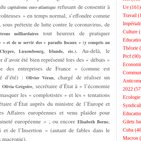
s du
refusant de consentir à
capitalisme euro-atlantique
Ue
(161)
 coûteuses » en temps normal, s’effondre comme
Travail
(
, sous prétexte de lutte contre le coronavirus, de
Impérial
Culture
(
tout heureux de pratiquer
trons milliardaires
Educatio
e » et de se servir des « paradis fiscaux » (y compris au
Théorie
(
Au-delà, le
hypre, Luxembourg, Irlande, etc.).
Prcf
(90)
 d’avoir été bien représenté lors des « débats »
Economi
nce des entreprises de France » (comme est
Commun
é d’été) :
, chargé de réaliser un
Olivier Véran
Anticom
;
, secrétaire d’État à « l’économie
Olivia Grégoire
2022
(57
émasquer les « complotistes » et les « tentations
Ecologie
étaire d’État auprès du ministre de l’Europe et
Syndical
des Affaires européennes et venu plaider pour
Educatio
raineté européenne » ; ou encore
,
Elisabeth Borne
Gilets Ja
 et de l’Insertion » (autant de fables dans le
Cuba
(46
a macronie).
Macron
(