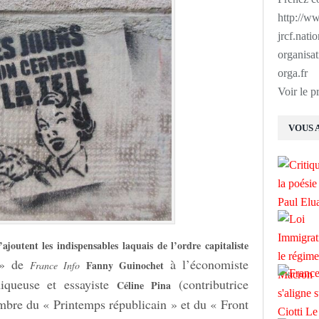
http://ww
jrcf.nati
organisat
orga.fr
Voir le p
VOUS 
ajoutent les indispensables laquais de l’ordre capitaliste
e » de
à l’économiste
Fanny Guinochet
France Info
niqueuse et essayiste
(contributrice
Céline Pina
mbre du « Printemps républicain » et du « Front