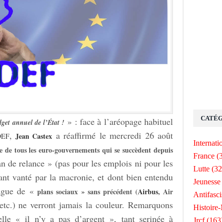
CATÉG
» : face à l’aréopage habituel
dget annuel de l’État !
,
a réaffirmé le mercredi 26 août
Jean Castex
EF
Internati
lle de tous les euro-gouvernements qui se succèdent depuis
France
(
lan de relance » (pas pour les emplois ni pour les
Lutte
(32
tant vanté par la macronie, et dont bien entendu
Jeunesse
vague de «
plans sociaux » sans précédent (
Airbus
, Air
Antifasc
 etc.) ne verront jamais la couleur. Remarquons
Histoire
lle « il n’y a pas d’argent », tant serinée à
Jrcf
(163