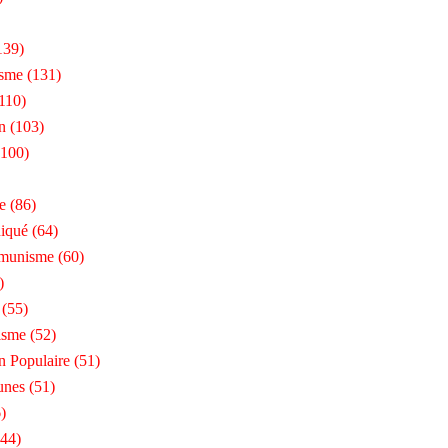
139)
isme
(131)
110)
n
(103)
100)
e
(86)
iqué
(64)
munisme
(60)
)
(55)
isme
(52)
n Populaire
(51)
unes
(51)
)
44)