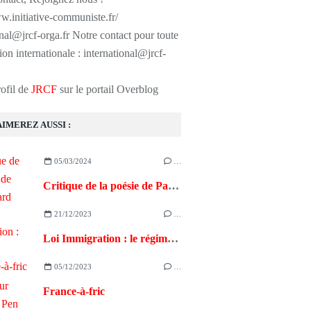
w.initiative-communiste.fr/
onal@jrcf-orga.fr Notre contact pour toute
ion internationale : international@jrcf-
rofil de
JRCF
sur le portail Overblog
AIMEREZ AUSSI :
05/03/2024
…
Critique de la poésie de Paul Eluard
21/12/2023
…
Loi Immigration : le régime Macron s'aligne sur Ciotti Le Pen Zemmour, la xénophobie d'Etat assumée, la fascisation, la destruction de la République
05/12/2023
…
France-à-fric