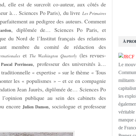
 elle est de surcroît co-auteur, aux côtés de
seur à… Sciences Po Paris), du livre
Les Primaires
 parfaitement au pedigree des auteurs. Comment
, diplômée de… Sciences Po Paris, et
ardon
 du Nord de l’Institut français des relations
À PRO
n étant membre du comité de rédaction des
et
(les revues-
ernationales
The Washington Quarterly
;
, professeur des universités à…
Pascal Perrineau
Le mouve
 traditionnelle « expertise » sur le thème « Tous
Communis
émonter les « populismes » – et ce en compagnie
militants
capitalism
fondation Jean Jaurès, diplômée de… Sciences Po
les explo
e l’opinion publique au sein des cabinets des
également
 ou encore
, sociologue et professeur
Julien Damon
véritabl
manque au
de France
Prenez c