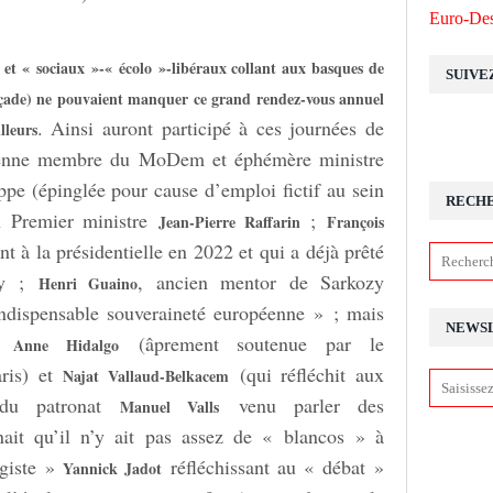
Euro-Des
» et « sociaux »-« écolo »-libéraux collant aux basques de
SUIVE
açade) ne pouvaient manquer ce grand rendez-vous annuel
. Ainsi auront participé à ces journées de
lleurs
nne membre du MoDem et éphémère ministre
e (épinglée pour cause d’emploi fictif au sein
RECH
n Premier ministre
;
Jean-Pierre Raffarin
François
 à la présidentielle en 2022 et qui a déjà prêté
zy ;
, ancien mentor de Sarkozy
Henri Guaino
indispensable souveraineté européenne » ; mais
NEWS
 »
(âprement soutenue par le
Anne Hidalgo
ris) et
(qui réfléchit aux
Najat Vallaud-Belkacem
i du patronat
venu parler des
Manuel Valls
nait qu’il n’y ait pas assez de « blancos » à
ogiste »
réfléchissant au « débat »
Yannick Jadot