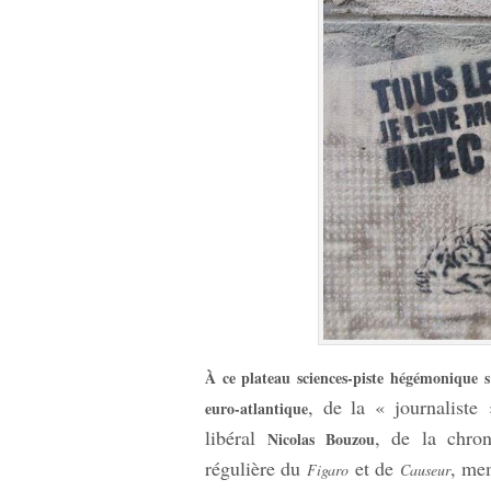
À ce plateau sciences-piste hégémonique s’
, de la « journalist
euro-atlantique
libéral
, de la chro
Nicolas Bouzou
régulière du
et de
, me
Figaro
Causeur