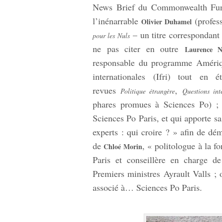
News Brief du Commonwealth Fund,
l’inénarrable
(profes
Olivier Duhamel
– un titre correspondant
pour les Nuls
ne pas citer en outre
Laurence N
responsable du programme Amérique
internationales (Ifri) tout e
revues
,
Politique étrangère
Questions int
phares promues à Sciences Po) 
Sciences Po Paris, et qui apporte sa
experts : qui croire ? » afin de d
de
, « politologue à la 
Chloé Morin
Paris et conseillère en charge d
Premiers ministres Ayrault Valls ;
associé à… Sciences Po Paris.