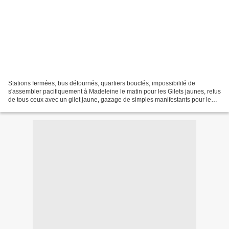
Stations fermées, bus détournés, quartiers bouclés, impossibilité de
s'assembler pacifiquement à Madeleine le matin pour les Gilets jaunes, refus
de tous ceux avec un gilet jaune, gazage de simples manifestants pour le
climat (sans doute peu dangereux)...