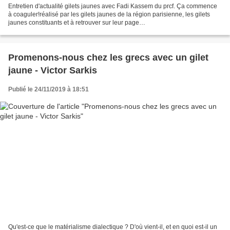
Entretien d'actualité gilets jaunes avec Fadi Kassem du prcf. Ça commence
à coaguler!réalisé par les gilets jaunes de la région parisienne, les gilets
jaunes constituants et à retrouver sur leur page
facebookhttps://www.facebook.com/giletsjaunesconstituantspagedesecours/
videos/632216700881158/...
Promenons-nous chez les grecs avec un gilet
jaune - Victor Sarkis
Publié le 24/11/2019 à 18:51
Qu'est-ce que le matérialisme dialectique ? D'où vient-il, et en quoi est-il un