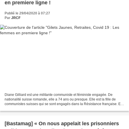
en premiere ligne !
Publié le 29/04/2020 à 07:27
Par
JRCF
Diane Gilliard est une militante communiste et féministe engagée. De
nationalité suisse romande, elle a 74 ans ou presque. Elle est la fille de
communistes suisses qui se sont engagés dans la Résistance française. Elle
a milité à Lausanne depuis ses 16...
[Bastamag] « On nous appelait les prisonniers