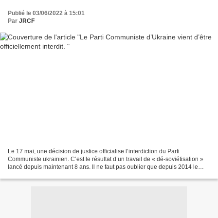
Publié le 03/06/2022 à 15:01
Par
JRCF
Le 17 mai, une décision de justice officialise l’interdiction du Parti
Communiste ukrainien. C’est le résultat d’un travail de « dé-soviétisation »
lancé depuis maintenant 8 ans. Il ne faut pas oublier que depuis 2014 le
PCU s’est vu écarter de la Rada...