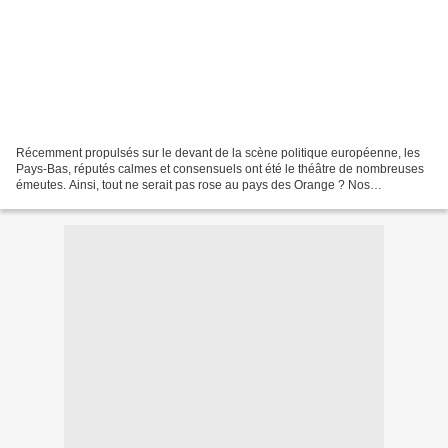
Récemment propulsés sur le devant de la scène politique européenne, les
Pays-Bas, réputés calmes et consensuels ont été le théâtre de nombreuses
émeutes. Ainsi, tout ne serait pas rose au pays des Orange ? Nos
camarades du mouvement de la jeunesse communiste...