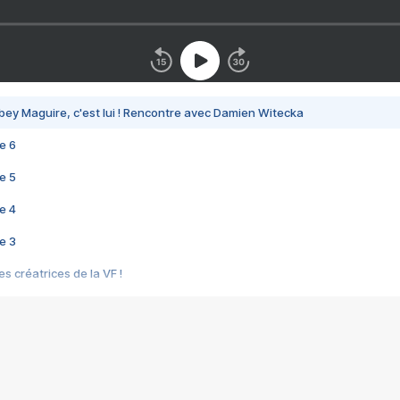
bey Maguire, c'est lui ! Rencontre avec Damien Witecka
e 6
e 5
e 4
e 3
s créatrices de la VF !
e 2
e 1
e Mektoub My Love arrive enfin ! Rencontre avec Shaïn Boumedine et Sal