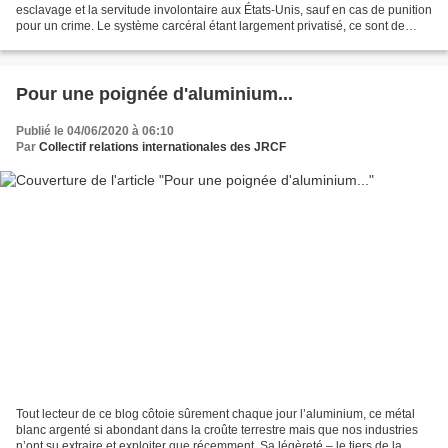
esclavage et la servitude involontaire aux États-Unis, sauf en cas de punition
pour un crime. Le système carcéral étant largement privatisé, ce sont de
véritables camps de travaux...
Pour une poignée d'aluminium...
Publié le 04/06/2020 à 06:10
Par
Collectif relations internationales des JRCF
Tout lecteur de ce blog côtoie sûrement chaque jour l’aluminium, ce métal
blanc argenté si abondant dans la croûte terrestre mais que nos industries
n’ont su extraire et exploiter que récemment. Sa légèreté – le tiers de la