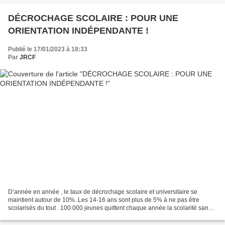
DÉCROCHAGE SCOLAIRE : POUR UNE
ORIENTATION INDÉPENDANTE !
Publié le 17/01/2023 à 18:33
Par
JRCF
D’année en année , le taux de décrochage scolaire et universitaire se
maintient autour de 10%. Les 14-16 ans sont plus de 5% à ne pas être
scolarisés du tout . 100 000 jeunes quittent chaque année la scolarité sans
aucun diplôme. 8,2% des 18-24 ans n’ont...