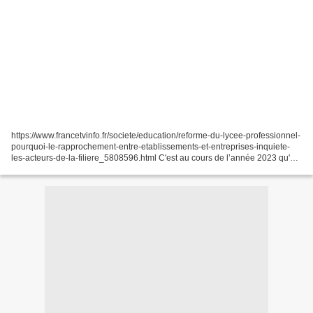
https://www.francetvinfo.fr/societe/education/reforme-du-lycee-professionnel-
pourquoi-le-rapprochement-entre-etablissements-et-entreprises-inquiete-
les-acteurs-de-la-filiere_5808596.html C'est au cours de l’année 2023 qu'a
été annoncée par le gouvernement...