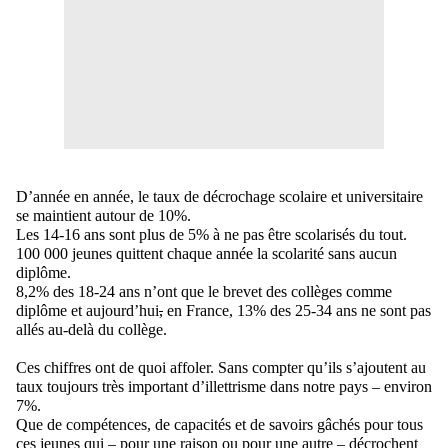
D’année en année
,
le taux de décrochage scolaire et universitaire
se
maintient
autour de 10%.
Les 14-16 ans sont plus de 5% à ne pas être scolarisés
du tout
.
100 000 jeunes quittent
chaque année la scolarité sans aucun
diplôme.
8,2% des 18-24 ans n’ont
que le brevet des collèges
comme
diplôme
et aujourd’hui
,
en France
,
13% des 25-34 ans ne sont pas
allés au-delà du collège.
Ces chiffres ont de quoi affoler. Sans compter qu’ils s’ajoutent au
taux toujours très important d’illettrisme dans notre pays
–
environ
7%.
Que de compétences, de capacités et de savoirs gâchés
pour
tous
ces jeunes qui
–
pour une raison ou pour une autre
–
décrochent