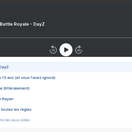
 Battle Royale - DayZ
 DayZ
 a 13 ans (et vous l'avez ignoré)
e (littéralement)
im Rayan
 toutes les règles
s les jeux vidéo
us choquant de Rockstar ? - Le scandale BULLY