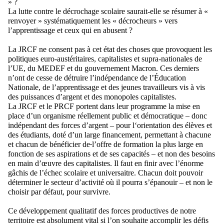
» ?
La lutte contre le décrochage scolaire saurait
-
elle se résumer à «
renvoyer » systématiquement les « décrocheurs » vers
l’apprentissage et ceux qui en abusent ?
La JRCF ne consent pas à cet état des choses que provoquent les
politiques euro-austéritaires, capital
istes et supra-nationales de
l’UE, du MEDEF et du gouvernement Macron
. Ces derniers
n’ont de cesse de détruire l’indépendance de l’Éducation
Nationale, de l’apprentissage et des jeunes travailleurs vis à vis
des puissances d’argent et des monopoles capitalistes.
La JRCF et le PRCF portent dans leur programme la mise en
place d’un organisme réellement public et démocratique
–
donc
indépendant des forces d’argent
–
pour
l‘orientation des élèves et
des étudiants, doté d’un large financement, permettant à chacune
et chacun de bénéficier de
l’offre de
formation la plus large en
fonction de ses aspirations et de ses capacités
–
et non des besoins
en main d’œuvre des capitalistes
.
Il faut en finir avec l’énorme
gâchis de l’échec scolaire et universaitre. Chacun doit pouvoir
déterminer le secteur d’activité où il pourra s’épanouir
–
et non le
choisir par défaut, pour survivre.
Ce développement qualitatif des forces product
ives
de
notre
territoire est absolument vital si l’on souhaite accomplir les défis