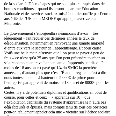
de la scolarité
.
Décrochages
qui
ne sont plus rattrapés dans de
bonnes conditions
–
quand ils le sont
–
par une Éducation
Nationale et des services sociaux mis à bout de souffle par l’euro-
austérité de l’UE et du MEDEF
qu’applique avec zèle la
Macronie.
Le gouvernement s’enorgueillira néanmoins d’avoir
–
très
légèrement
–
fait reculer ces dernières années le taux de
déscolarisation, notamment en renvoyant une grande majorité
d’entre eux vers le secteur de l’apprentissage. Et pour cause !
Voilà une belle main d’œuvre que l’on peut se payer à peu de
frais
–
ce n’est qu’à 25 ans que l’on peut prétendre toucher un
salaire complet en travaillant
en tant qu’apprentis
, tandis qu’à
moins de 18 ans on est payé qu’1/4 du SMIC
la première
année
…
–
, d’autant plus que c’est l’État qui régale
–
c’est à dire
nous toutes et tous
–
à hauteur de 5 000€ de prime pour
l’entreprise par apprenti de moins de 18 ans et de 8000€ pour les
autres.
Certes
,
il y a de potentiels diplômes et qualifications en bou
t de
course, pour
celles et ceux
–
7 apprentis sur 10
–
que
l’exploitation capitaliste du système d’apprentissage n’aura pas
déjà écœurés et épuisés, mais compte tenu de tous ces obstacles
peut-on réellement appeler cela une « victoire sur l’échec scolaire