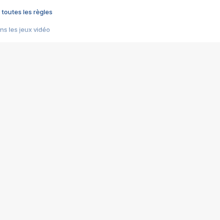
 toutes les règles
s les jeux vidéo
us choquant de Rockstar ? - Le scandale BULLY
e plus moche de Steam
du RÊVE tourne au CAUCHEMAR
pendant 8 heures
it… à tort
umiliés par un jeu vidéo
ire - Final Fantasy 8
ti un empire - Age of Empires
story DOFUS
tard, il crée l'un des pires jeux de tous les temps, MindsEye.