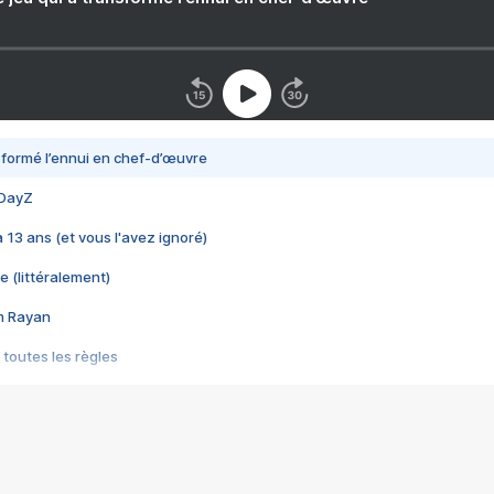
nsformé l’ennui en chef-d’œuvre
 DayZ
 a 13 ans (et vous l'avez ignoré)
e (littéralement)
im Rayan
 toutes les règles
s les jeux vidéo
us choquant de Rockstar ? - Le scandale BULLY
e plus moche de Steam