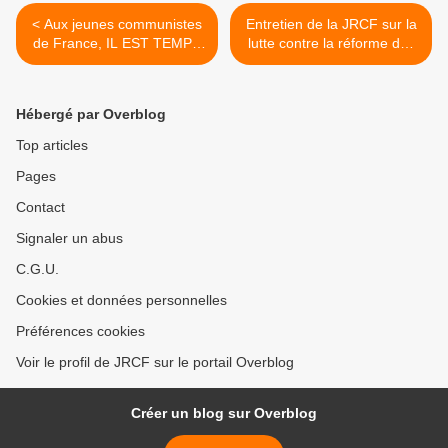
< Aux jeunes communistes
Entretien de la JRCF sur la
de France, IL EST TEMPS
lutte contre la réforme des
DE METTRE DU LINGE
retraites, par la Jeunesse
PROPRE. 17/10/2023
Socialiste de Croatie >
Hébergé par Overblog
Top articles
Pages
Contact
Signaler un abus
C.G.U.
Cookies et données personnelles
Préférences cookies
Voir le profil de JRCF sur le portail Overblog
Créer un blog sur Overblog