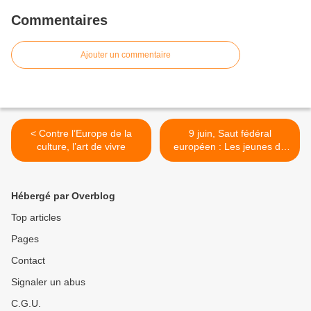
Commentaires
Ajouter un commentaire
< Contre l’Europe de la
9 juin, Saut fédéral
culture, l’art de vivre
européen : Les jeunes de
l’Europe veulent la paix,
l’UE veut la guerre ! >
Hébergé par Overblog
Top articles
Pages
Contact
Signaler un abus
C.G.U.