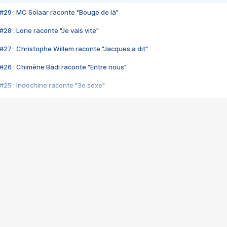
#29 : MC Solaar raconte "Bouge de là"
28 : Lorie raconte "Je vais vite"
#27 : Christophe Willem raconte "Jacques a dit"
#26 : Chimène Badi raconte "Entre nous"
#25 : Indochine raconte "3e sexe"
#24 : Zaho raconte "C'est chelou"
#23 : Patrick Bruel raconte "Au café des délices"
#22 : Kyo raconte "Le chemin"
#21 : Nolwenn Leroy raconte "Cassé"
#20 : Patrick Hernandez raconte "Born to be alive"
#19 : Lorie raconte "Près de moi"
#18 : Michael Jones raconte "A nos actes manqués" (avec Jean-Jacque