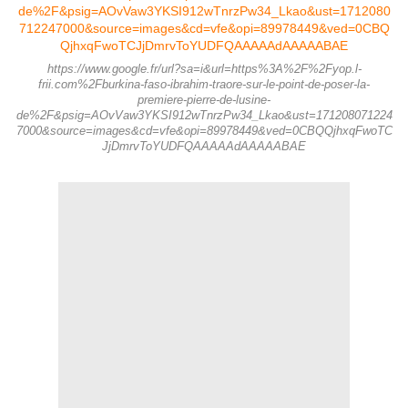
https://www.google.fr/url?sa=i&url=https%3A%2F%2Fyop.l-
frii.com%2Fburkina-faso-ibrahim-traore-sur-le-point-de-poser-la-
premiere-pierre-de-lusine-
de%2F&psig=AOvVaw3YKSI912wTnrzPw34_Lkao&ust=171208071224
7000&source=images&cd=vfe&opi=89978449&ved=0CBQQjhxqFwoTC
JjDmrvToYUDFQAAAAAdAAAAABAE