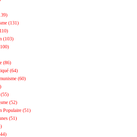
139)
isme
(131)
110)
n
(103)
100)
e
(86)
iqué
(64)
munisme
(60)
)
(55)
isme
(52)
n Populaire
(51)
unes
(51)
)
44)