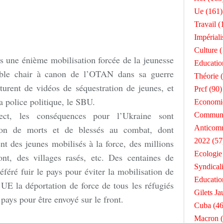
Ue
(161)
Travail
(
Impérial
Culture
(
s une énième mobilisation forcée de la jeunesse
Educatio
table chair à canon de l’OTAN dans sa guerre
Théorie
(
turent de vidéos de séquestration de jeunes, et
Prcf
(90)
a police politique, le SBU.
Economi
ect, les conséquences pour l’Ukraine sont
Commun
lion de morts et de blessés au combat, dont
Anticom
2022
(57
t des jeunes mobilisés à la force, des millions
Ecologie
nt, des villages rasés, etc. Des centaines de
Syndical
éféré fuir le pays pour éviter la mobilisation de
Educatio
UE la déportation de force de tous les réfugiés
Gilets Ja
 pays pour être envoyé sur le front.
Cuba
(46
Macron
(