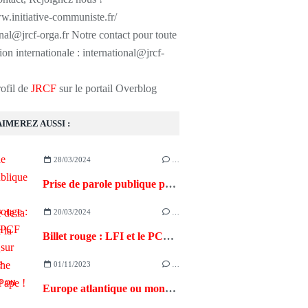
w.initiative-communiste.fr/
onal@jrcf-orga.fr Notre contact pour toute
ion internationale : international@jrcf-
rofil de
JRCF
sur le portail Overblog
AIMEREZ AUSSI :
28/03/2024
…
Prise de parole publique par un camarade de la JRCF sur la guerre en Ukraine
20/03/2024
…
Billet rouge : LFI et le PCF dépassés sur leur gauche par… le Pape !
01/11/2023
…
Europe atlantique ou monde pacifique : il faut choisir ! [RASSEMBLEMENT, 11/11/2023 à 15h]