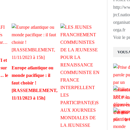
http://ww
jrcf.nati
organisat
orga.fr
Voir le p
VOUS 
I et
 sur
Europe atlantique ou
… le
monde pacifique : il
faut choisir !
[RASSEMBLEMENT,
11/11/2023 à 15h]