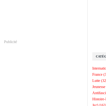
Publicité
CATÉG
Internati
France
(
Lutte
(32
Jeunesse
Antifasc
Histoire
Jrcf
(163