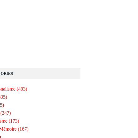
ORIES
onalisme
(403)
335)
5)
(247)
isme
(173)
-Mémoire
(167)
)