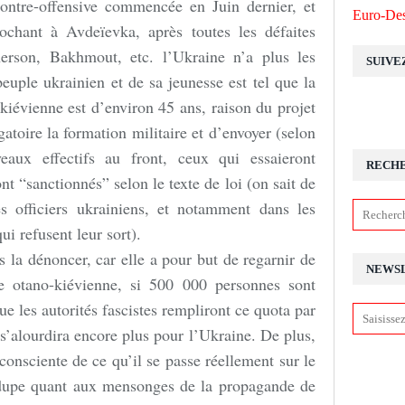
contre-offensive commencée en Juin dernier, et
Euro-Des
rochant à Avdeïevka, après toutes les défaites
erson, Bakhmout, etc. l’Ukraine n’a plus les
SUIVE
peuple ukrainien et de sa jeunesse est tel que la
iévienne est d’environ 45 ans, raison du projet
gatoire la formation militaire et d’envoyer (selon
aux effectifs au front, ceux qui essaieront
RECH
nt “sanctionnés” selon le texte de loi (on sait de
es officiers ukrainiens, et notamment dans les
ui refusent leur sort).
s la dénoncer, car elle a pour but de regarnir de
NEWS
ée otano-kiévienne, si 500 000 personnes sont
ue les autorités fascistes rempliront ce quota par
 s’alourdira encore plus pour l’Ukraine. De plus,
 consciente de ce qu’il se passe réellement sur le
 dupe quant aux mensonges de la propagande de