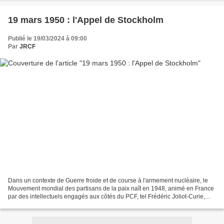
19 mars 1950 : l'Appel de Stockholm
Publié le 19/03/2024 à 09:00
Par
JRCF
Dans un contexte de Guerre froide et de course à l'armement nucléaire, le
Mouvement mondial des partisans de la paix naît en 1948, animé en France
par des intellectuels engagés aux côtés du PCF, tel Frédéric Joliot-Curie,
Louis Aragon ou Pablo Picasso,...