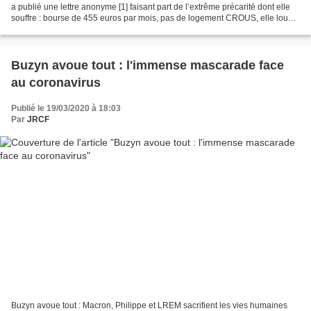
a publié une lettre anonyme [1] faisant part de l’extrême précarité dont elle
souffre : bourse de 455 euros par mois, pas de logement CROUS, elle loue
un 18m² pour 350 euros par...
Buzyn avoue tout : l'immense mascarade face
au coronavirus
Publié le 19/03/2020 à 18:03
Par
JRCF
Buzyn avoue tout : Macron, Philippe et LREM sacrifient les vies humaines