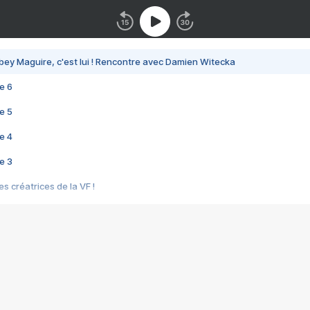
bey Maguire, c'est lui ! Rencontre avec Damien Witecka
e 6
e 5
e 4
e 3
s créatrices de la VF !
e 2
e 1
e Mektoub My Love arrive enfin ! Rencontre avec Shaïn Boumedine et Sal
i : après Toni en famille