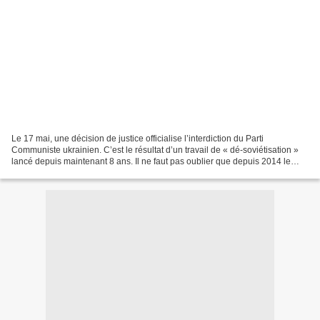
Le 17 mai, une décision de justice officialise l’interdiction du Parti
Communiste ukrainien. C’est le résultat d’un travail de « dé-soviétisation »
lancé depuis maintenant 8 ans. Il ne faut pas oublier que depuis 2014 le
PCU s’est vu écarter de la Rada...