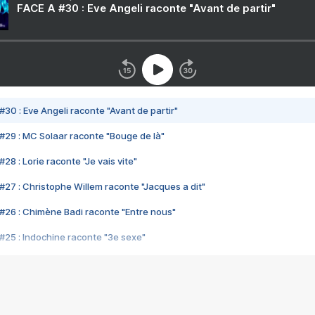
FACE A #30 : Eve Angeli raconte "Avant de partir"
#30 : Eve Angeli raconte "Avant de partir"
#29 : MC Solaar raconte "Bouge de là"
28 : Lorie raconte "Je vais vite"
#27 : Christophe Willem raconte "Jacques a dit"
#26 : Chimène Badi raconte "Entre nous"
#25 : Indochine raconte "3e sexe"
#24 : Zaho raconte "C'est chelou"
#23 : Patrick Bruel raconte "Au café des délices"
#22 : Kyo raconte "Le chemin"