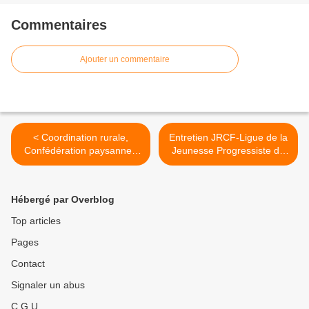
Commentaires
Ajouter un commentaire
< Coordination rurale,
Entretien JRCF-Ligue de la
Confédération paysanne :
Jeunesse Progressiste de
lutte des classes ou
Corée du Sud >
collaboration de classes
Hébergé par Overblog
Top articles
Pages
Contact
Signaler un abus
C.G.U.