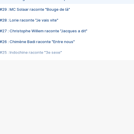
#29 : MC Solaar raconte "Bouge de là"
28 : Lorie raconte "Je vais vite"
#27 : Christophe Willem raconte "Jacques a dit"
#26 : Chimène Badi raconte "Entre nous"
#25 : Indochine raconte "3e sexe"
#24 : Zaho raconte "C'est chelou"
#23 : Patrick Bruel raconte "Au café des délices"
#22 : Kyo raconte "Le chemin"
#21 : Nolwenn Leroy raconte "Cassé"
#20 : Patrick Hernandez raconte "Born to be alive"
#19 : Lorie raconte "Près de moi"
#18 : Michael Jones raconte "A nos actes manqués" (avec Jean-Jacque