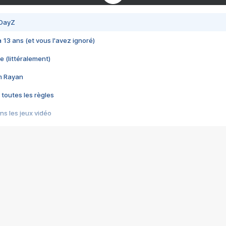
 DayZ
 a 13 ans (et vous l'avez ignoré)
e (littéralement)
im Rayan
 toutes les règles
s les jeux vidéo
us choquant de Rockstar ? - Le scandale BULLY
e plus moche de Steam
du RÊVE tourne au CAUCHEMAR
pendant 8 heures
it… à tort
umiliés par un jeu vidéo