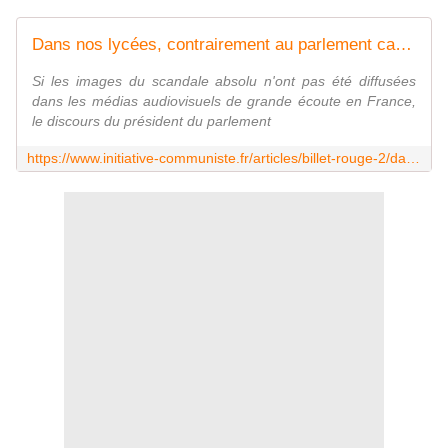
Dans nos lycées, contrairement au parlement canadien et dans les médias français, les jeunes savent encore reconnaitre un nazi et s'indigner de son soutien ! - INITIATIVE COMMUNISTE
Si les images du scandale absolu n'ont pas été diffusées
dans les médias audiovisuels de grande écoute en France,
le discours du président du parlement
https://www.initiative-communiste.fr/articles/billet-rouge-2/dans-nos-lycees-contrairement-au-parlement-canadien-et-dans-les-medias-francais-les-jeunes-savent-encore-reconnaitre-un-nazi-et-sindigner-de-son-soutien/