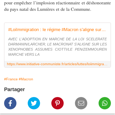
pour empêcher l’implosion réactionnaire et déshonorante
du pays natal des Lumières et de la Commune.
#LoiImmigration : le régime #Macron s'aligne sur Ciotti Le Pen Zemmour, la xénophobie d'Etat assumée, la fascisation, la destruction de la République - INITIATIVE COMMUNISTE
AVEC L'ADOPTION EN MARCHE DE LA LOI SCELERATE
DARMANIN/LARCHER, LE MACRONAT S'ALIGNE SUR LES
XENOPHOBES ASSUMES CIOTTI/LE PEN/ZEMMOUREN
MARCHE VERS LA
https://www.initiative-communiste.fr/articles/luttes/loiimmigration-le-regime-macron-saligne-sur-ciotti-le-pen-zemmour-la-xenophobie-detat-assume-la-fascisation-la-destruction-de-la-republique/
#France
#Macron
Partager