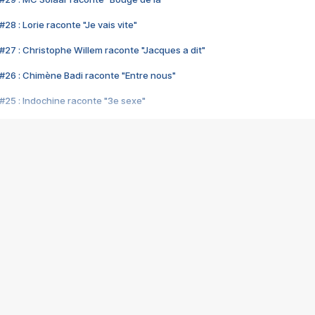
28 : Lorie raconte "Je vais vite"
#27 : Christophe Willem raconte "Jacques a dit"
#26 : Chimène Badi raconte "Entre nous"
#25 : Indochine raconte "3e sexe"
#24 : Zaho raconte "C'est chelou"
#23 : Patrick Bruel raconte "Au café des délices"
#22 : Kyo raconte "Le chemin"
#21 : Nolwenn Leroy raconte "Cassé"
#20 : Patrick Hernandez raconte "Born to be alive"
#19 : Lorie raconte "Près de moi"
#18 : Michael Jones raconte "A nos actes manqués" (avec Jean-Jacque
#17 : Khaled raconte "Aïcha"