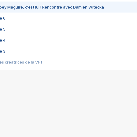
bey Maguire, c'est lui ! Rencontre avec Damien Witecka
e 6
e 5
e 4
e 3
s créatrices de la VF !
e 2
e 1
e Mektoub My Love arrive enfin ! Rencontre avec Shaïn Boumedine et Sal
i : après Toni en famille
elle réalise le bouleversant Dites lui que je l'aime
ais ! Rencontre autour de Vie privée de Rebecca Zlotowski