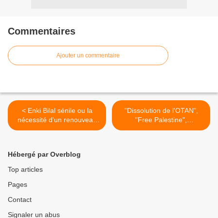
Commentaires
Ajouter un commentaire
< Enki Bilal sénile ou la
"Dissolution de l'OTAN",
nécessité d'un renouveau
"Free Palestine",
artistique marxiste et
manifestation des JRCF >
réellement progressiste
Hébergé par Overblog
Top articles
Pages
Contact
Signaler un abus