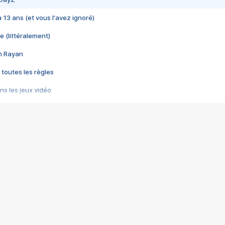
 a 13 ans (et vous l'avez ignoré)
e (littéralement)
im Rayan
 toutes les règles
s les jeux vidéo
us choquant de Rockstar ? - Le scandale BULLY
e plus moche de Steam
du RÊVE tourne au CAUCHEMAR
pendant 8 heures
it… à tort
umiliés par un jeu vidéo
ire - Final Fantasy 8