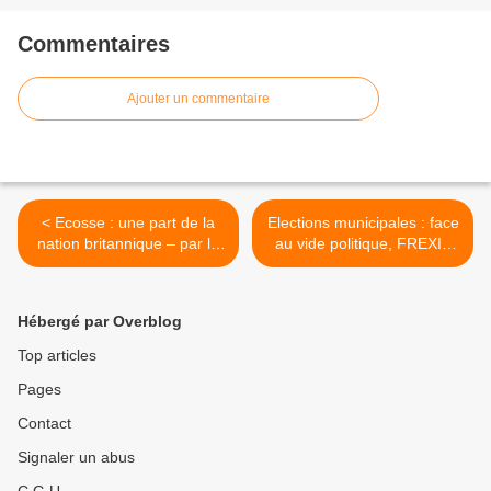
Commentaires
Ajouter un commentaire
< Ecosse : une part de la
Elections municipales : face
nation britannique – par le
au vide politique, FREXIT
Parti communiste de
PROGRESSISTE ! >
Grande-Bretagne
Hébergé par Overblog
Top articles
Pages
Contact
Signaler un abus
C.G.U.