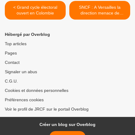
< Grand cycle électoral
SNCF : A Versailles la
ouvert en Colombie
direction menace de
licenciement un syndicaliste
CGT [rassemblement le
18/05 13h30 à
Hébergé par Overblog
Montparnasse] >
Top articles
Pages
Contact
Signaler un abus
C.G.U.
Cookies et données personnelles
Préférences cookies
Voir le profil de JRCF sur le portail Overblog
Créer un blog sur Overblog