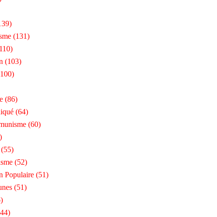
139)
isme
(131)
110)
n
(103)
100)
e
(86)
iqué
(64)
munisme
(60)
)
(55)
isme
(52)
n Populaire
(51)
unes
(51)
)
44)