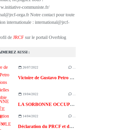
w.initiative-communiste.fr/
onal@jrcf-orga.fr Notre contact pour toute
ion internationale : international@jrcf-
rofil de
JRCF
sur le portail Overblog
AIMEREZ AUSSI :
26/07/2022
…
Victoire de Gustavo Petro aux élections présidentielles en Colombie
19/04/2022
…
LA SORBONNE OCCUPÉE CONTRE MACRON/LE PEN
14/04/2022
…
Déclaration du PRCF et des JRCF – dimanche 10 avril 2022