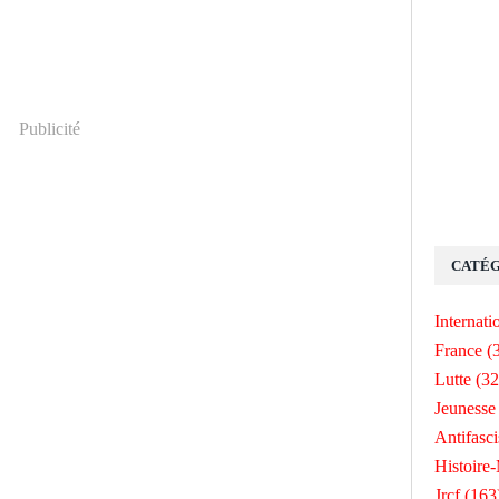
Publicité
CATÉG
Internati
France
(
Lutte
(32
Jeunesse
Antifasc
Histoire
Jrcf
(163