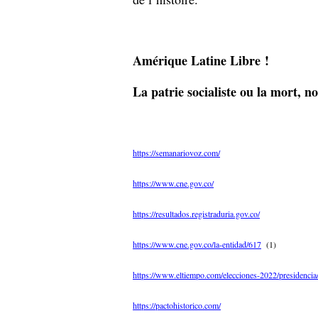
Amérique Latine Libre !
La patrie socialiste ou la mort, n
https://semanariovoz.com/
https://www.cne.gov.co/
https://resultados.registraduria.gov.co/
https://www.cne.gov.co/la-entidad/617
(1)
https://www.eltiempo.com/elecciones-2022/presidencia/
https://pactohistorico.com/