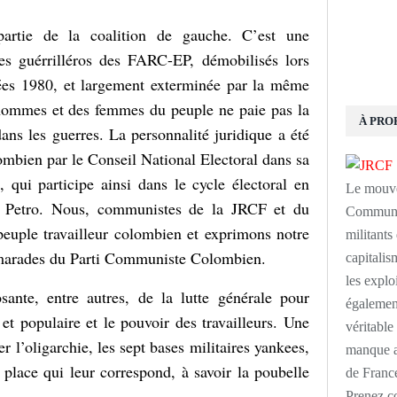
partie de la coalition de gauche. C’est une
des guérrilléros des FARC-EP, démobilisés lors
ées 1980, et largement exterminée par la même
s hommes et des femmes du peuple ne paie pas la
À PRO
ans les guerres. La personnalité juridique a été
bien par le Conseil National Electoral dans sa
 qui participe ainsi dans le cycle électoral en
Le mouve
r Petro. Nous, communistes de la JRCF et du
Communis
peuple travailleur colombien et exprimons notre
militants
 camarades du Parti Communiste Colombien.
capitalism
les explo
sante, entre autres, de la lutte générale pour
également
 et populaire et le pouvoir des travailleurs. Une
véritabl
 l’oligarchie, les sept bases militaires yankees,
manque au
a place qui leur correspond, à savoir la poubelle
de France
Prenez c