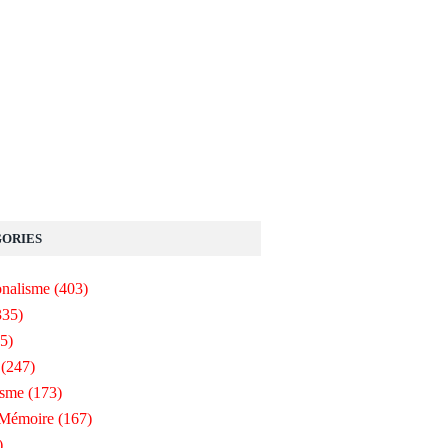
ORIES
onalisme
(403)
335)
5)
(247)
isme
(173)
-Mémoire
(167)
)