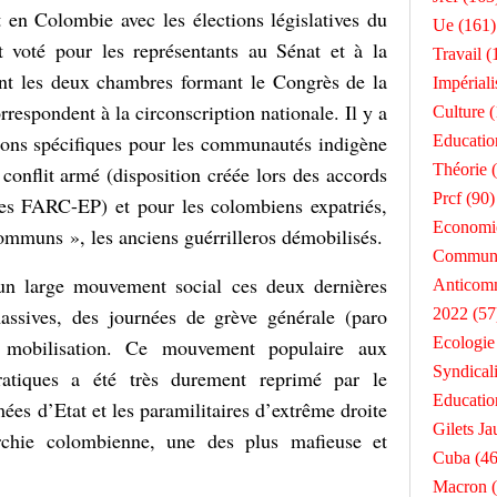
t en Colombie avec les élections législatives du
Ue
(161)
t voté pour les représentants au Sénat et à la
Travail
(
nt les deux chambres formant le Congrès de la
Impérial
respondent à la circonscription nationale. Il y a
Culture
(
tions spécifiques pour les communautés indigène
Educatio
Théorie
(
 conflit armé (disposition créée lors des accords
Prcf
(90)
les FARC-EP) et pour les colombiens expatriés,
Economi
ommuns », les anciens guérrilleros démobilisés.
Commun
 un large mouvement social ces deux dernières
Anticom
assives, des journées de grève générale (paro
2022
(57
Ecologie
e mobilisation. Ce mouvement populaire aux
Syndical
ratiques a été très durement reprimé par le
Educatio
es d’Etat et les paramilitaires d’extrême droite
Gilets Ja
archie colombienne, une des plus mafieuse et
Cuba
(46
Macron
(