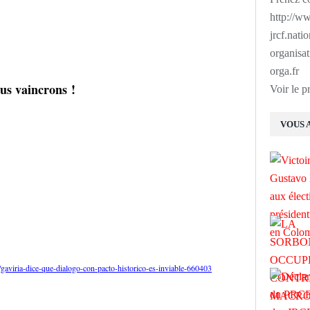
http://ww
jrcf.nati
organisat
orga.fr
ous vaincrons !
Voir le p
VOUS 
gaviria-dice-que-dialogo-con-pacto-historico-es-inviable-660403