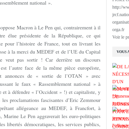
assemblement national ».
http://ww
jrcf.nati
organisat
 oppose Macron à Le Pen qui, contrairement à il
orga.fr
re élue présidente de la République, ce qui
Voir le p
e pour l’histoire de France, tout en livrant les
nesse à la merci du MEDEF et de l’UE du Capital
VOUS 
e veut pas sortir ! Car derrière un discours
est l’autre face de la même pièce européiste,
isant annonces de « sortie de l’OTAN » avec
poussant le faux « Rassemblement national » à
 et à défendre « l’Occident » !) et capitaliste, y
que les proclamations fascisantes d’Eric Zemmour
 prêtant allégeance au MEDEF, à Francfort, à
, Marine Le Pen aggraverait les euro-politiques
les libertés démocratiques, les services publics,