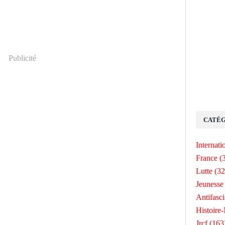
Publicité
CATÉG
Internati
France
(
Lutte
(32
Jeunesse
Antifasc
Histoire
Jrcf
(163