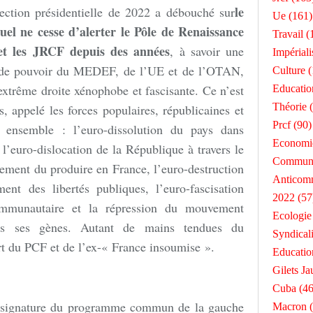
le
lection présidentielle de 2022 a débouché sur
Ue
(161)
el ne cesse d’alerter le Pôle de Renaissance
Travail
(
t les JRCF depuis des années
, à savoir une
Impérial
é de pouvoir du MEDEF, de l’UE et de l’OTAN,
Culture
(
’extrême droite xénophobe et fascisante. Ce n’est
Educatio
Théorie
(
s, appelé les forces populaires, républicaines et
Prcf
(90)
r ensemble : l’euro-dissolution du pays dans
Economi
l’euro-dislocation de la République à travers le
Commun
ement du produire en France, l’euro-destruction
Anticom
ment des libertés publiques, l’euro-fascisation
2022
(57
ommunautaire et la répression du mouvement
Ecologie
s ses gènes. Autant de mains tendues du
Syndical
rt du PCF et de l’ex-« France insoumise ».
Educatio
Gilets Ja
Cuba
(46
la signature du programme commun de la gauche
Macron
(