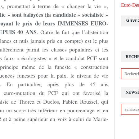
us, promettait à terme de « changer la vie »,
Euro-Des
lie » sont balayées (la candidate « socialiste »
SUIVE
 payant le prix de leurs IMMENSES EURO-
PUIS 40 ANS
. Outre le fait que l’abstention
lancs et nuls jamais pris en compte) est le plus
ulièrement parmi les classes populaires et les
les faux « écologistes » et le candidat PCF sont
RECH
 principe même de la funeste « construction
uences funestes pour la paix, le niveau de vie
if. En particulier, après plus de 45 ans
 euro-mutation du PCF qui ont favorisé la
NEWS
iste de Thorez et Duclos, Fabien Roussel, qui
enu un score très inférieur en pourcentage et en
 et à peine supérieur en voix à celui de Marie-