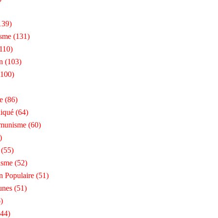
139)
isme
(131)
110)
n
(103)
100)
e
(86)
iqué
(64)
munisme
(60)
)
(55)
isme
(52)
n Populaire
(51)
unes
(51)
)
44)