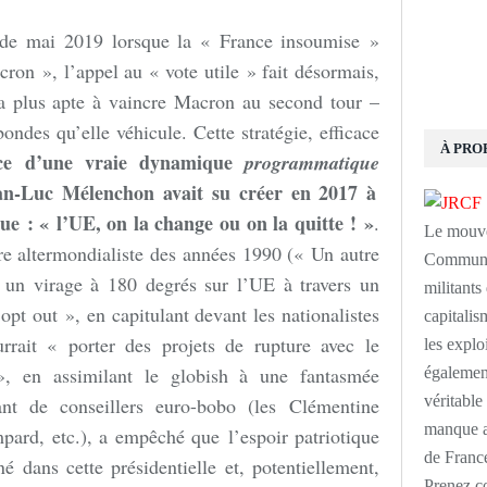
de mai 2019 lorsque la « France insoumise »
ron », l’appel au « vote utile » fait désormais,
a plus apte à vaincre Macron au second tour –
ondes qu’elle véhicule. Cette stratégie, efficace
À PRO
nce d’une vraie dynamique
programmatique
ean-Luc Mélenchon avait su créer en 2017 à
ue : « l’UE, on la change ou on la quitte ! »
.
Le mouve
re altermondialiste des années 1990 (« Un autre
Communis
 un virage à 180 degrés sur l’UE à travers un
militants
opt out », en capitulant devant les nationalistes
capitalism
urrait « porter des projets de rupture avec le
les explo
, en assimilant le globish à une fantasmée
également
véritabl
rant de conseillers euro-bobo (les Clémentine
manque au
rd, etc.), a empêché que l’espoir patriotique
de France
é dans cette présidentielle et, potentiellement,
Prenez c