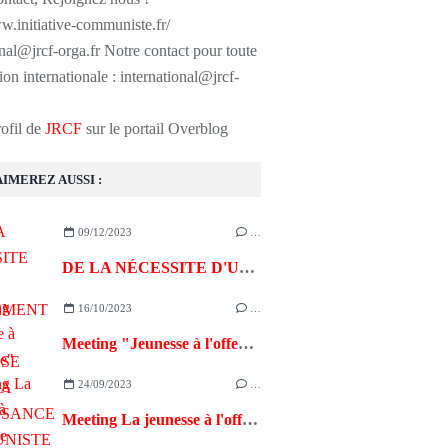
w.initiative-communiste.fr/
onal@jrcf-orga.fr Notre contact pour toute
ion internationale : international@jrcf-
rofil de
JRCF
sur le portail Overblog
AIMEREZ AUSSI :
09/12/2023
…
DE LA NÉCESSITE D'UN MOUVEMENT DE JEUNESSE POUR LA RENAISSANCE COMMUNISTE EN FRANCE
16/10/2023
…
Meeting "Jeunesse à l'offensive"
24/09/2023
…
Meeting La jeunesse à l'offensive [PHOTOS]