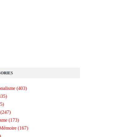
ORIES
onalisme
(403)
335)
5)
(247)
isme
(173)
-Mémoire
(167)
)