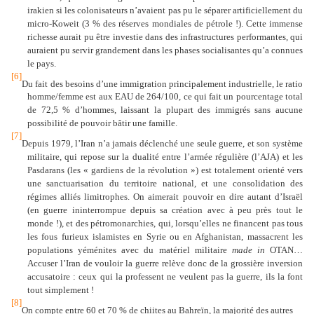
irakien si les colonisateurs n’avaient pas pu le séparer artificiellement du
micro-Koweit (3 % des réserves mondiales de pétrole !). Cette immense
richesse aurait pu être investie dans des infrastructures performantes, qui
auraient pu servir grandement dans les phases socialisantes qu’a connues
le pays.
[6]
Du fait des besoins d’une immigration principalement industrielle, le ratio
homme/femme est aux EAU de 264/100, ce qui fait un pourcentage total
de 72,5 % d’hommes, laissant la plupart des immigrés sans aucune
possibilité de pouvoir bâtir une famille.
[7]
Depuis 1979, l’Iran n’a jamais déclenché une seule guerre, et son système
militaire, qui repose sur la dualité entre l’armée régulière (l’AJA) et les
Pasdarans (les « gardiens de la révolution ») est totalement orienté vers
une sanctuarisation du territoire national, et une consolidation des
régimes alliés limitrophes. On aimerait pouvoir en dire autant d’Israël
(en guerre ininterrompue depuis sa création avec à peu près tout le
monde !), et des pétromonarchies, qui, lorsqu’elles ne financent pas tous
les fous furieux islamistes en Syrie ou en Afghanistan, massacrent les
populations yéménites avec du matériel militaire
made in
OTAN…
Accuser l’Iran de vouloir la guerre relève donc de la grossière inversion
accusatoire : ceux qui la professent ne veulent pas la guerre, ils la font
tout simplement !
[8]
On compte entre 60 et 70 % de chiites au Bahreïn, la majorité des autres