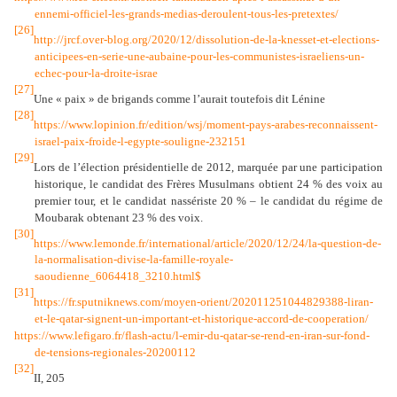
ennemi-officiel-les-grands-medias-deroulent-tous-les-pretextes/
[26]
http://jrcf.over-blog.org/2020/12/dissolution-de-la-knesset-et-elections-
anticipees-en-serie-une-aubaine-pour-les-communistes-israeliens-un-
echec-pour-la-droite-israe
[27]
Une « paix » de brigands comme l’aurait toutefois dit Lénine
[28]
https://www.lopinion.fr/edition/wsj/moment-pays-arabes-reconnaissent-
israel-paix-froide-l-egypte-souligne-232151
[29]
Lors de l’élection présidentielle de 2012, marquée par une participation
historique, le candidat des Frères Musulmans obtient 24 % des voix au
premier tour, et le candidat nassériste 20 % – le candidat du régime de
Moubarak obtenant 23 % des voix.
[30]
https://www.lemonde.fr/international/article/2020/12/24/la-question-de-
la-normalisation-divise-la-famille-royale-
saoudienne_6064418_3210.html
$
[31]
https://fr.sputniknews.com/moyen-orient/202011251044829388-liran-
et-le-qatar-signent-un-important-et-historique-accord-de-cooperation/
https://www.lefigaro.fr/flash-actu/l-emir-du-qatar-se-rend-en-iran-sur-fond-
de-tensions-regionales-20200112
[32]
II, 205