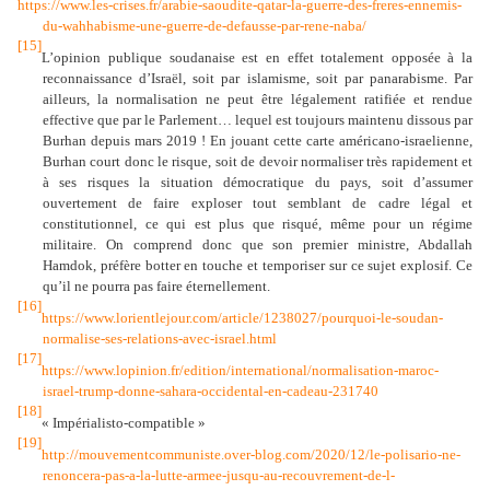
https://www.les-crises.fr/arabie-saoudite-qatar-la-guerre-des-freres-ennemis-
du-wahhabisme-une-guerre-de-defausse-par-rene-naba/
[15]
L’opinion publique soudanaise est en effet totalement opposée à la
reconnaissance d’Israël, soit par islamisme, soit par panarabisme. Par
ailleurs, la normalisation ne peut être légalement ratifiée et rendue
effective que par le Parlement… lequel est toujours maintenu dissous par
Burhan depuis mars 2019 ! En jouant cette carte américano-israelienne,
Burhan court donc le risque, soit de devoir normaliser très rapidement et
à ses risques la situation démocratique du pays, soit d’assumer
ouvertement de faire exploser tout semblant de cadre légal et
constitutionnel, ce qui est plus que risqué, même pour un régime
militaire. On comprend donc que son premier ministre, Abdallah
Hamdok, préfère botter en touche et temporiser sur ce sujet explosif. Ce
qu’il ne pourra pas faire éternellement.
[16]
https://www.lorientlejour.com/article/1238027/pourquoi-le-soudan-
normalise-ses-relations-avec-israel.html
[17]
https://www.lopinion.fr/edition/international/normalisation-maroc-
israel-trump-donne-sahara-occidental-en-cadeau-231740
[18]
« Impérialisto-compatible »
[19]
http://mouvementcommuniste.over-blog.com/2020/12/le-polisario-ne-
renoncera-pas-a-la-lutte-armee-jusqu-au-recouvrement-de-l-