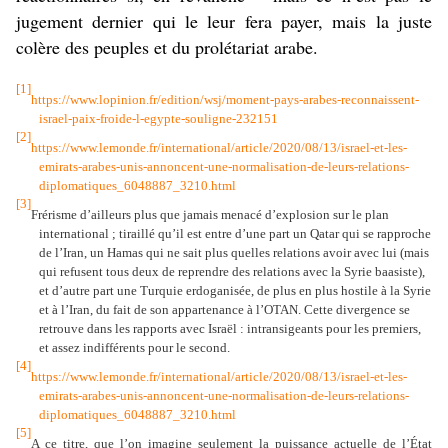
jugement dernier qui le leur fera payer, mais la juste
colère des peuples et du prolétariat arabe.
[1]
https://www.lopinion.fr/edition/wsj/moment-pays-arabes-reconnaissent-
israel-paix-froide-l-egypte-souligne-232151
[2]
https://www.lemonde.fr/international/article/2020/08/13/israel-et-les-
emirats-arabes-unis-annoncent-une-normalisation-de-leurs-relations-
diplomatiques_6048887_3210.html
[3]
Frérisme d’ailleurs plus que jamais menacé d’explosion sur le plan
international ; tiraillé qu’il est entre d’une part un Qatar qui se rapproche
de l’Iran, un Hamas qui ne sait plus quelles relations avoir avec lui (mais
qui refusent tous deux de reprendre des relations avec la Syrie baasiste),
et d’autre part une Turquie erdoganisée, de plus en plus hostile à la Syrie
et à l’Iran, du fait de son appartenance à l’OTAN. Cette divergence se
retrouve dans les rapports avec Israël : intransigeants pour les premiers,
et assez indifférents pour le second.
[4]
https://www.lemonde.fr/international/article/2020/08/13/israel-et-les-
emirats-arabes-unis-annoncent-une-normalisation-de-leurs-relations-
diplomatiques_6048887_3210.html
[5]
A ce titre, que l’on imagine seulement la puissance actuelle de l’État