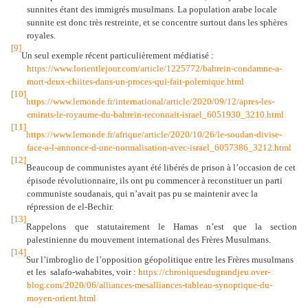
sunnites étant des immigrés musulmans. La population arabe locale
sunnite est donc très restreinte, et se concentre surtout dans les sphères
royales.
[9]
Un seul exemple récent particulièrement médiatisé :
https://www.lorientlejour.com/article/1225772/bahrein-condamne-a-
mort-deux-chiites-dans-un-proces-qui-fait-polemique.html
[10]
https://www.lemonde.fr/international/article/2020/09/12/apres-les-
emirats-le-royaume-du-bahrein-reconnait-israel_6051930_3210.html
[11]
https://www.lemonde.fr/afrique/article/2020/10/26/le-soudan-divise-
face-a-l-annonce-d-une-normalisation-avec-israel_6057386_3212.html
[12]
Beaucoup de communistes ayant été libérés de prison à l’occasion de cet
épisode révolutionnaire, ils ont pu commencer à reconstituer un parti
communiste soudanais, qui n’avait pas pu se maintenir avec la
répression de el-Bechir.
[13]
Rappelons que statutairement le Hamas n’est que la section
palestinienne du mouvement international des Frères Musulmans.
[14]
Sur l’imbroglio de l’opposition géopolitique entre les Frères musulmans
et les
salafo-wahabites, voir :
https://chroniquesdugrandjeu.over-
blog.com/2020/06/alliances-mesalliances-tableau-synoptique-du-
moyen-orient.html