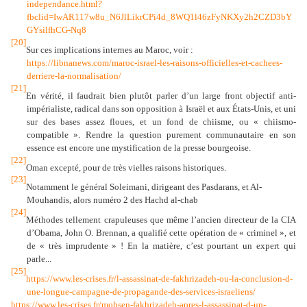
independance.html?
fbclid=IwAR117w8u_N6JlLikrCPi4d_8WQ1l46zFyNKXy2h2CZD3bY
GYsilfhCG-Nq8
[20]
Sur ces implications internes au Maroc, voir :
https://libnanews.com/maroc-israel-les-raisons-officielles-et-cachees-
derriere-la-normalisation/
[21]
En vérité, il faudrait bien plutôt parler d’un large front objectif anti-
impérialiste, radical dans son opposition à Israël et aux États-Unis, et uni
sur des bases assez floues, et un fond de chiisme, ou « chiismo-
compatible ». Rendre la question purement communautaire en son
essence est encore une mystification de la presse bourgeoise.
[22]
Oman excepté, pour de très vielles raisons historiques.
[23]
Notamment le général Soleimani, dirigeant des Pasdarans, et Al-
Mouhandis, alors numéro 2 des Hachd al-chab
[24]
Méthodes tellement crapuleuses que même l’ancien directeur de la CIA
d’Obama, John O. Brennan, a qualifié cette opération de « criminel », et
de « très imprudente » ! En la matière, c’est pourtant un expert qui
parle...
[25]
https://www.les-crises.fr/l-assassinat-de-fakhrizadeh-ou-la-conclusion-d-
une-longue-campagne-de-propagande-des-services-israeliens/
https://www.les-crises.fr/mohsen-fakhrizadeh-apres-l-assassinat-d-un-