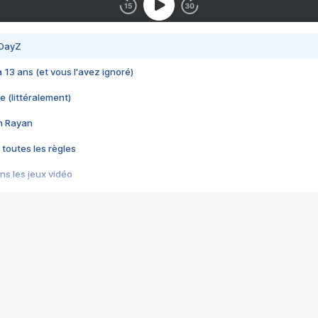
 DayZ
 a 13 ans (et vous l'avez ignoré)
e (littéralement)
im Rayan
 toutes les règles
s les jeux vidéo
us choquant de Rockstar ? - Le scandale BULLY
e plus moche de Steam
du RÊVE tourne au CAUCHEMAR
pendant 8 heures
it… à tort