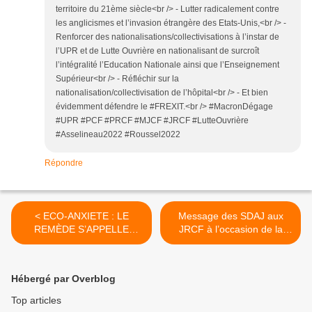
territoire du 21ème siècle<br /> - Lutter radicalement contre
les anglicismes et l’invasion étrangère des Etats-Unis,<br /> -
Renforcer des nationalisations/collectivisations à l’instar de
l’UPR et de Lutte Ouvrière en nationalisant de surcroît
l’intégralité l’Education Nationale ainsi que l’Enseignement
Supérieur<br /> - Réfléchir sur la
nationalisation/collectivisation de l’hôpital<br /> - Et bien
évidemment défendre le #FREXIT.<br /> #MacronDégage
#UPR #PCF #PRCF #MJCF #JRCF #LutteOuvrière
#Asselineau2022 #Roussel2022
Répondre
< ECO-ANXIETE : LE
Message des SDAJ aux
REMÈDE S’APPELLE
JRCF à l’occasion de la
SOCIALISME
manifestation du 26
septembre 2021 >
Hébergé par Overblog
Top articles