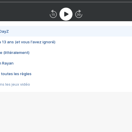
 DayZ
 a 13 ans (et vous l'avez ignoré)
e (littéralement)
im Rayan
 toutes les règles
s les jeux vidéo
us choquant de Rockstar ? - Le scandale BULLY
e plus moche de Steam
du RÊVE tourne au CAUCHEMAR
pendant 8 heures