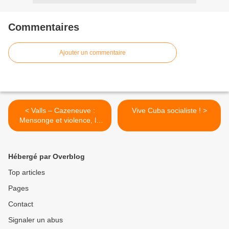
Commentaires
Ajouter un commentaire
< Valls – Cazeneuve :
Vive Cuba socialiste ! >
Mensonge et violence, la
politique d’un
gouvernement de la Classe
capitaliste – Soutien à la
Hébergé par Overblog
mobilisation de la jeunesse
!
Top articles
Pages
Contact
Signaler un abus