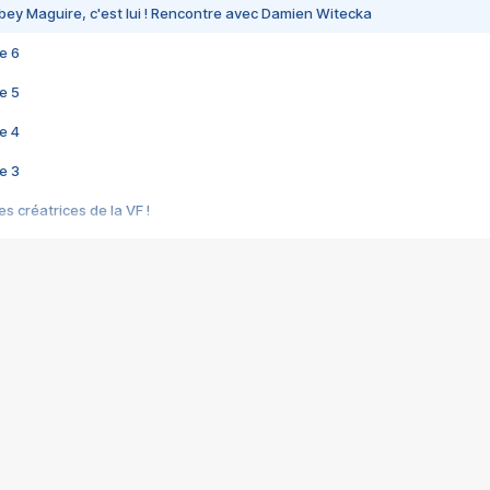
bey Maguire, c'est lui ! Rencontre avec Damien Witecka
e 6
e 5
e 4
e 3
s créatrices de la VF !
e 2
e 1
e Mektoub My Love arrive enfin ! Rencontre avec Shaïn Boumedine et Sal
i : après Toni en famille
elle réalise le bouleversant Dites lui que je l'aime
ais ! Rencontre autour de Vie privée de Rebecca Zlotowski
 de Marguerite, Grave... Rencontre avec Ella Rumpf