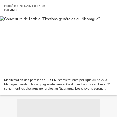
Publié le 07/11/2021 à 15:26
Par
JRCF
Manifestation des partisans du FSLN, première force politique du pays, à
Managua pendant la campagne électorale. Ce dimanche 7 novembre 2021
se tiennent les élections générales au Nicaragua. Les citoyens seront
amenés à désigner le président, le vice-présient,...