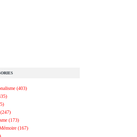
ORIES
onalisme
(403)
335)
5)
(247)
isme
(173)
-Mémoire
(167)
)