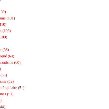
139)
isme
(131)
110)
n
(103)
100)
e
(86)
iqué
(64)
munisme
(60)
)
(55)
isme
(52)
n Populaire
(51)
unes
(51)
)
44)