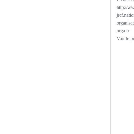
http://ww
jrcf.nati
organisat
orga.fr
Voir le p