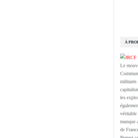
À PRO
Le mouve
Communis
militants
capitalism
les explo
également
véritabl
manque au
de France
Prenez c