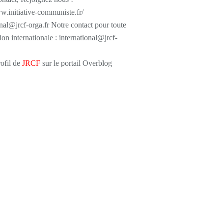
w.initiative-communiste.fr/
onal@jrcf-orga.fr Notre contact pour toute
ion internationale : international@jrcf-
rofil de
JRCF
sur le portail Overblog