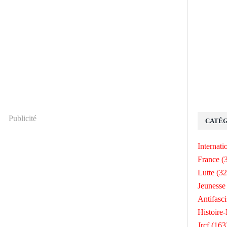
Publicité
CATÉG
Internati
France
(
Lutte
(32
Jeunesse
Antifasc
Histoire
Jrcf
(163