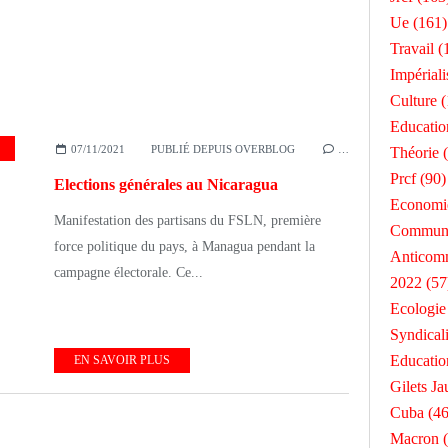
Ue
(161)
Travail
(
Impérial
Culture
(
Educatio
,
2021
,
ÉLECTIONS
07/11/2021
PUBLIÉ DEPUIS OVERBLOG
…
Théorie
(
Prcf
(90)
Elections générales au Nicaragua
Economi
Manifestation des partisans du FSLN, première
Commun
force politique du pays, à Managua pendant la
Anticom
campagne électorale. Ce...
2022
(57
Ecologie
Syndical
Educatio
EN SAVOIR PLUS
Gilets Ja
Cuba
(46
Macron
(