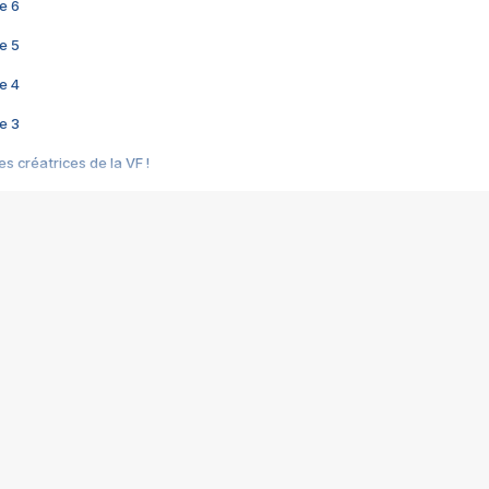
e 6
e 5
e 4
e 3
s créatrices de la VF !
e 2
e 1
e Mektoub My Love arrive enfin ! Rencontre avec Shaïn Boumedine et Sal
i : après Toni en famille
elle réalise le bouleversant Dites lui que je l'aime
ais ! Rencontre autour de Vie privée de Rebecca Zlotowski
 de Marguerite, Grave... Rencontre avec Ella Rumpf
 Les Rêveurs, un film intime sur la santé mentale