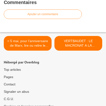
Commentaires
Ajouter un commentaire
< 5 mai, pour l’anniversaire
VERTBAUDET : LE
de Marx, lire ou relire le
MACRONAT A LA
Manifeste du Parti
RESCOUSSE DU
Communiste, s’engager
PATRONAT >
pour la reconstruction du
Hébergé par Overblog
parti avec le PRCF et les
JRCF !
Top articles
Pages
Contact
Signaler un abus
C.G.U.