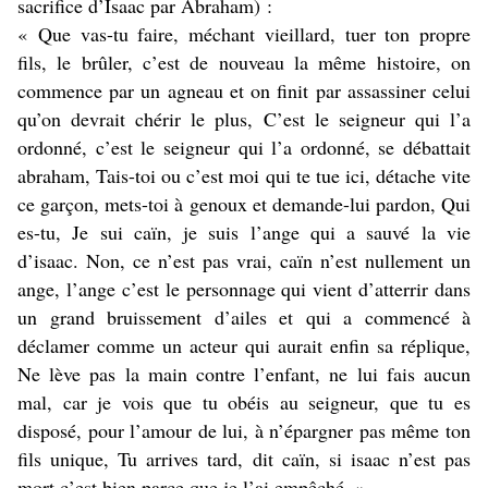
sacrifice d’Isaac par Abraham) :
« Que vas-tu faire, méchant vieillard, tuer ton propre
fils, le brûler, c’est de nouveau la même histoire, on
commence par un agneau et on finit par assassiner celui
qu’on devrait chérir le plus, C’est le seigneur qui l’a
ordonné, c’est le seigneur qui l’a ordonné, se débattait
abraham, Tais-toi ou c’est moi qui te tue ici, détache vite
ce garçon, mets-toi à genoux et demande-lui pardon, Qui
es-tu, Je sui caïn, je suis l’ange qui a sauvé la vie
d’isaac. Non, ce n’est pas vrai, caïn n’est nullement un
ange, l’ange c’est le personnage qui vient d’atterrir dans
un grand bruissement d’ailes et qui a commencé à
déclamer comme un acteur qui aurait enfin sa réplique,
Ne lève pas la main contre l’enfant, ne lui fais aucun
mal, car je vois que tu obéis au seigneur, que tu es
disposé, pour l’amour de lui, à n’épargner pas même ton
fils unique, Tu arrives tard, dit caïn, si isaac n’est pas
mort c’est bien parce que je l’ai empêché. »