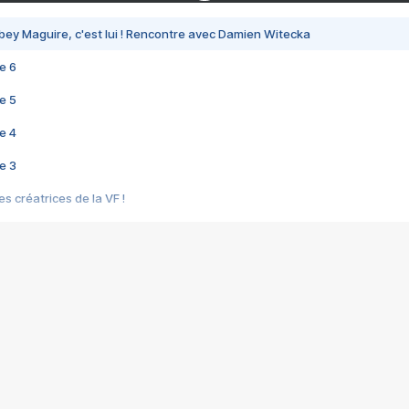
bey Maguire, c'est lui ! Rencontre avec Damien Witecka
e 6
e 5
e 4
e 3
s créatrices de la VF !
e 2
e 1
e Mektoub My Love arrive enfin ! Rencontre avec Shaïn Boumedine et Sal
i : après Toni en famille
elle réalise le bouleversant Dites lui que je l'aime
ais ! Rencontre autour de Vie privée de Rebecca Zlotowski