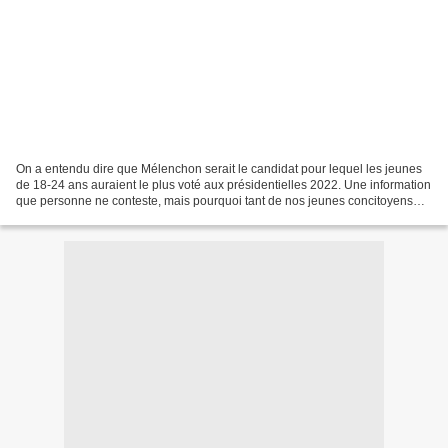
On a entendu dire que Mélenchon serait le candidat pour lequel les jeunes
de 18-24 ans auraient le plus voté aux présidentielles 2022. Une information
que personne ne conteste, mais pourquoi tant de nos jeunes concitoyens
ont soutenu le chef de l’Union...