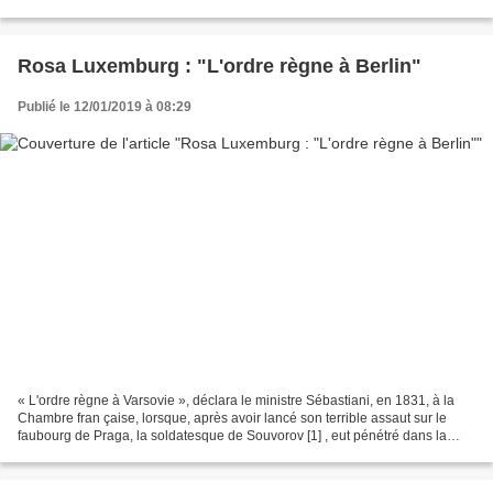
? A Hitler peut-être… Le Passé interpelle...
Rosa Luxemburg : "L'ordre règne à Berlin"
Publié le 12/01/2019 à 08:29
« L'ordre règne à Varsovie », déclara le ministre Sébastiani, en 1831, à la
Chambre fran çaise, lorsque, après avoir lancé son terrible assaut sur le
faubourg de Praga, la soldatesque de Souvorov [1] , eut pénétré dans la
capitale polonaise et qu'elle...