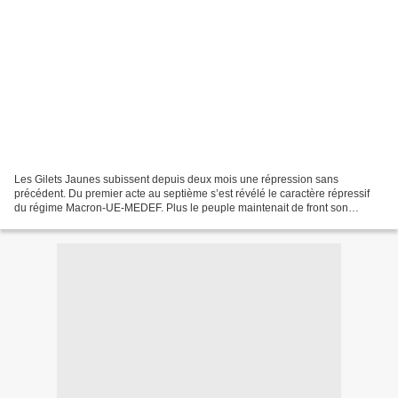
Les Gilets Jaunes subissent depuis deux mois une répression sans
précédent. Du premier acte au septième s’est révélé le caractère répressif
du régime Macron-UE-MEDEF. Plus le peuple maintenait de front son
opposition à la casse des droits sociaux, plus...