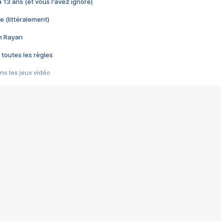
 a 13 ans (et vous l'avez ignoré)
e (littéralement)
im Rayan
 toutes les règles
s les jeux vidéo
us choquant de Rockstar ? - Le scandale BULLY
e plus moche de Steam
du RÊVE tourne au CAUCHEMAR
pendant 8 heures
it… à tort
umiliés par un jeu vidéo
ire - Final Fantasy 8
ti un empire - Age of Empires