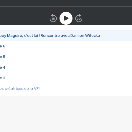
bey Maguire, c'est lui ! Rencontre avec Damien Witecka
e 6
e 5
e 4
e 3
s créatrices de la VF !
e 2
e 1
e Mektoub My Love arrive enfin ! Rencontre avec Shaïn Boumedine et Sal
i : après Toni en famille