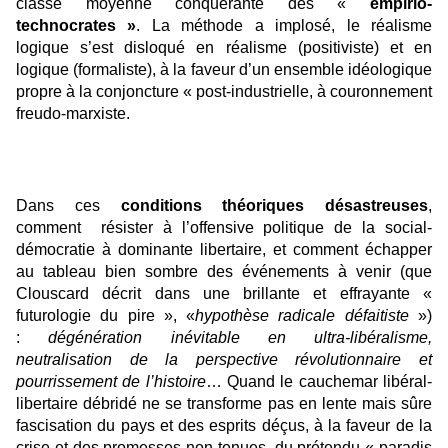
classe moyenne conquérante des «
empirio-
technocrates »
. La méthode a implosé, le réalisme
logique s’est disloqué en réalisme (positiviste) et en
logique (formaliste), à la faveur d’un ensemble idéologique
propre à la conjoncture « post-industrielle, à couronnement
freudo-marxiste.
Dans ces
conditions théoriques désastreuses
,
comment résister à l’offensive politique de la social-
démocratie à dominante libertaire, et comment échapper
au tableau bien sombre des événements à venir (que
Clouscard décrit dans une brillante et effrayante «
futurologie du pire », «
hypothèse radicale défaitiste
»)
:
dégénération inévitable en ultra-libéralisme,
neutralisation de la perspective révolutionnaire et
pourrissement de l’histoire
… Quand le cauchemar libéral-
libertaire débridé ne se transforme pas en lente mais sûre
fascisation du pays et des esprits déçus, à la faveur de la
crise et des promesses non tenues, du prétendu « paradis