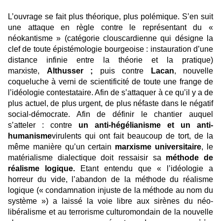
L’ouvrage se fait plus théorique, plus polémique. S’en suit
une attaque en règle contre le représentant du «
néokantisme » (catégorie clouscardienne qui désigne la
clef de toute épistémologie bourgeoise : instauration d’une
distance infinie entre la théorie et la pratique)
marxiste,
Althusser ;
puis contre
Lacan
, nouvelle
coqueluche à verni de scientificité de toute une frange de
l’idéologie contestataire. Afin de s’attaquer à ce qu’il y a de
plus actuel, de plus urgent, de plus néfaste dans le négatif
social-démocrate. Afin de définir le chantier auquel
s’atteler : contre
un anti-hégélianisme et un anti-
humanisme
virulents qui ont fait beaucoup de tort, de la
même manière qu’un certain
marxisme universitaire
, le
matérialisme dialectique doit ressaisir sa
méthode de
réalisme logique.
Etant entendu que « l’idéologie a
horreur du vide, l’abandon de la méthode du réalisme
logique (« condamnation injuste de la méthode au nom du
système ») a laissé la voie libre aux sirènes du néo-
libéralisme et au terrorisme culturomondain de la nouvelle