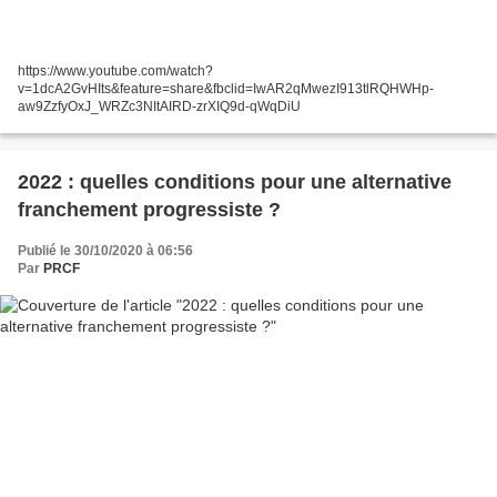
https://www.youtube.com/watch?
v=1dcA2GvHIts&feature=share&fbclid=IwAR2qMwezI913tlRQHWHp-
aw9ZzfyOxJ_WRZc3NItAIRD-zrXIQ9d-qWqDiU
2022 : quelles conditions pour une alternative
franchement progressiste ?
Publié le 30/10/2020 à 06:56
Par
PRCF