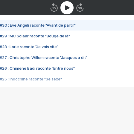
#30 : Eve Angeli raconte "Avant de partir"
#29 : MC Solaar raconte "Bouge de là"
28 : Lorie raconte "Je vais vite"
#27 : Christophe Willem raconte "Jacques a dit"
#26 : Chimène Badi raconte "Entre nous"
#25 : Indochine raconte "3e sexe"
#24 : Zaho raconte "C'est chelou"
#23 : Patrick Bruel raconte "Au café des délices"
#22 : Kyo raconte "Le chemin"
#21 : Nolwenn Leroy raconte "Cassé"
#20 : Patrick Hernandez raconte "Born to be alive"